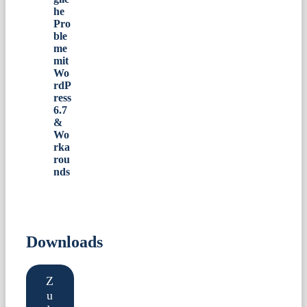
he
Pro
ble
me
mit
Wo
rdP
ress
6.7
&
Wo
rka
rou
nds
Downloads
Z
u