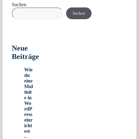
Suchen
Suchen
Neue
Beiträge
Wie
du
eine
Mul
tisit
e in
Wo
rdP
ress
einr
icht
est
–