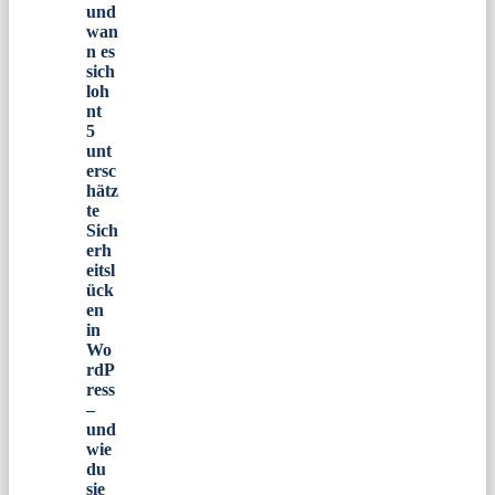
und
wan
n es
sich
loh
nt
5
unt
ersc
hätz
te
Sich
erh
eitsl
ück
en
in
Wo
rdP
ress
–
und
wie
du
sie