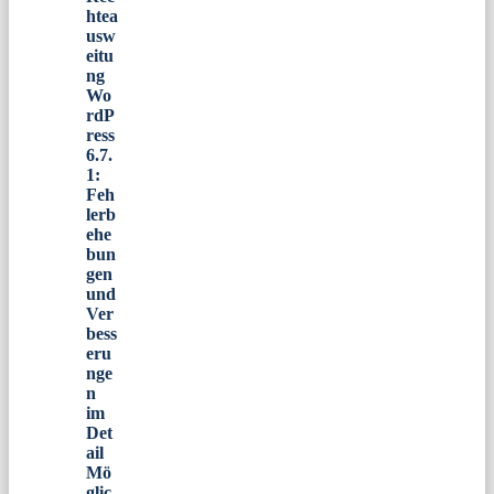
htea
usw
eitu
ng
Wo
rdP
ress
6.7.
1:
Feh
lerb
ehe
bun
gen
und
Ver
bess
eru
nge
n
im
Det
ail
Mö
glic