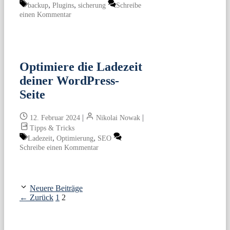
Schlagwörter
,
,
backup
Plugins
sicherung
Schreibe
einen Kommentar
Optimiere die Ladezeit
deiner WordPress-
Seite
|
|
12. Februar 2024
Nikolai Nowak
Tipps & Tricks
Schlagwörter
,
,
Ladezeit
Optimierung
SEO
Schreibe einen Kommentar
Neuere Beiträge
Seite
Seite
←
Zurück
1
2