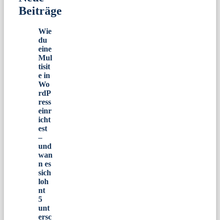
Beiträge
Wie
du
eine
Mul
tisit
e in
Wo
rdP
ress
einr
icht
est
–
und
wan
n es
sich
loh
nt
5
unt
ersc