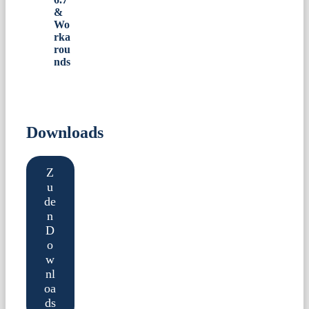
&
Wo
rka
rou
nds
Downloads
Z
u
de
n
D
o
w
nl
oa
ds