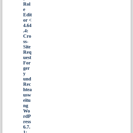
Rol
e
Edit
or <
4.64
.4:
Cro
ss-
Site
Req
uest
For
ger
y
und
Rec
htea
usw
eitu
ng
Wo
rdP
ress
6.7.
1: