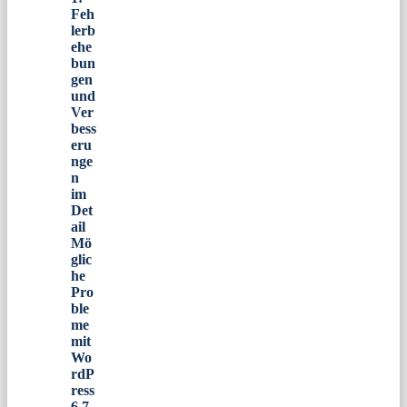
Feh
lerb
ehe
bun
gen
und
Ver
bess
eru
nge
n
im
Det
ail
Mö
glic
he
Pro
ble
me
mit
Wo
rdP
ress
6.7