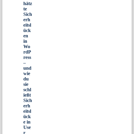
hätz
te
Sich
erh
eitsl
ück
en
in
Wo
rdP
ress
–
und
wie
du
sie
schl
ießt
Sich
erh
eitsl
ück
e in
Use
r